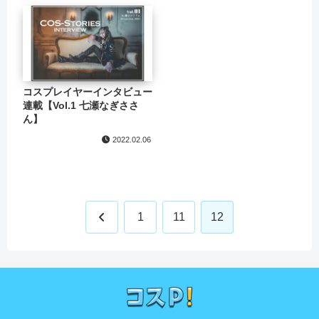
コスプレイヤーインタビュー
連載【Vol.1 七瀬なぎささ
ん】
2022.02.06
前
1
11
12
へ