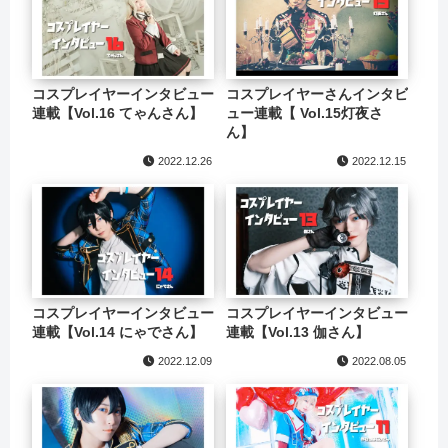
コスプレイヤーインタビュー
コスプレイヤーさんインタビ
連載【Vol.16 てゃんさん】
ュー連載【 Vol.15灯夜さ
ん】
2022.12.26
2022.12.15
コスプレイヤーインタビュー
コスプレイヤーインタビュー
連載【Vol.14 にゃでさん】
連載【Vol.13 伽さん】
2022.12.09
2022.08.05